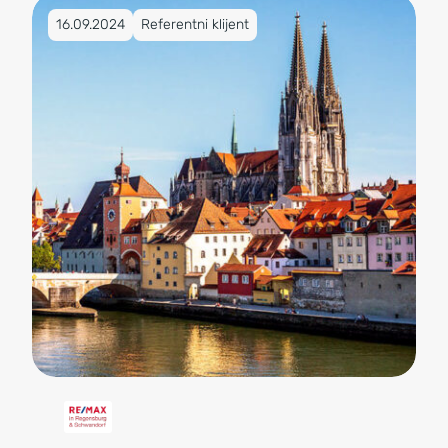
Objavljeno na 16.09.2024
16.09.2024
Referentni klijent