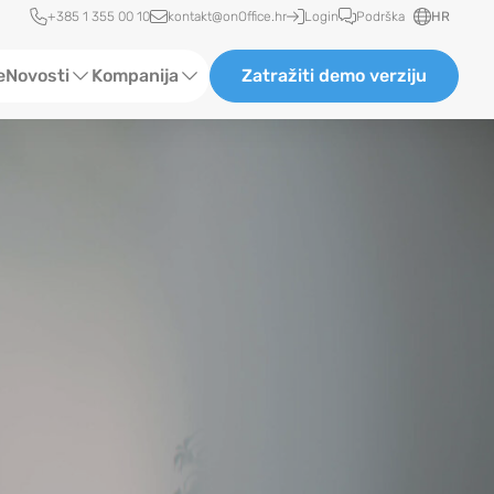
Brzi pristup
+385 1 355 00 10
kontakt@onOffice.hr
Login
Podrška
HR
e
Novosti
Kompanija
Zatražiti demo verziju
Status novosti
O nama
Recenzije