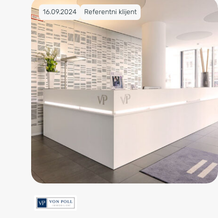
Objavljeno na 16.09.2024
16.09.2024
Referentni klijent