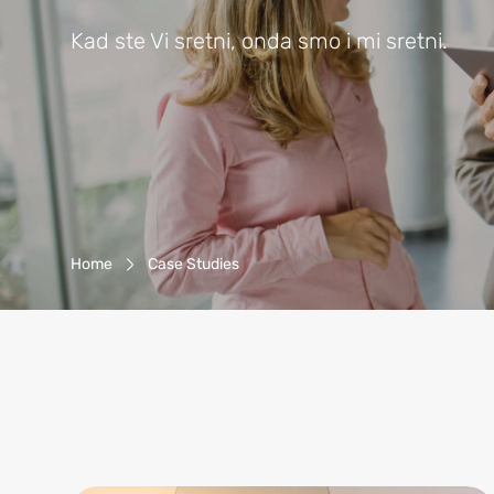
Kad ste Vi sretni, onda smo i mi sretni.
Breadcrumb-navigacija
Home
Case Studies