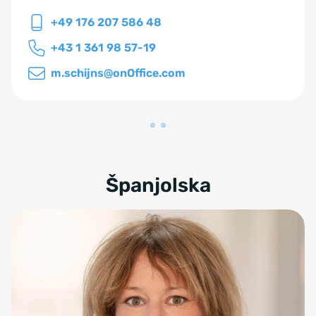
+49 176 207 586 48
+43 1 361 98 57-19
m.schijns@onOffice.com
Španjolska