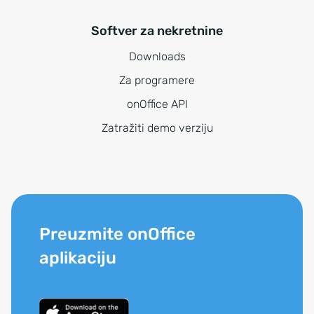
Softver za nekretnine
Downloads
Za programere
onOffice API
Zatražiti demo verziju
Preuzmite onOffice
aplikaciju