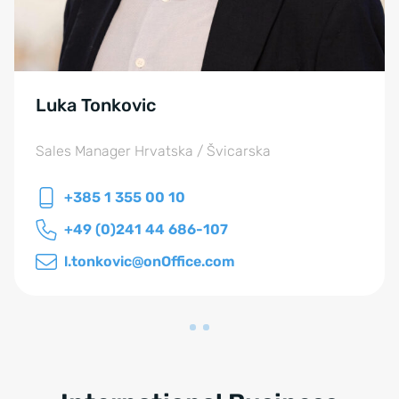
Luka Tonkovic
Sales Manager Hrvatska / Švicarska
+385 1 355 00 10
+49 (0)241 44 686-107
l.tonkovic@onOffice.com