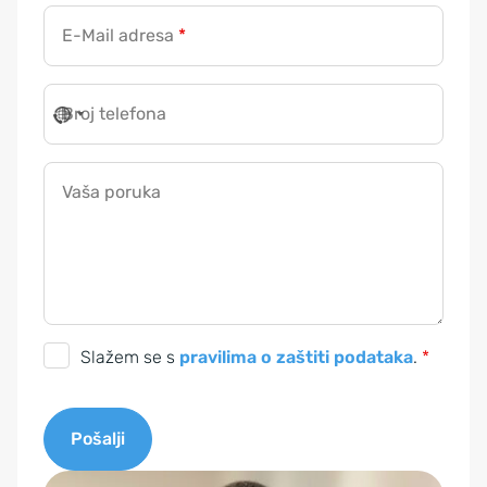
E-Mail adresa
*
Broj telefona
B
r
o
Vaša poruka
j
G
D
P
R
S
-
Slažem se s
pravilima o zaštiti podataka
.
*
u
o
g
m
Pošalji
l
G
a
D
A