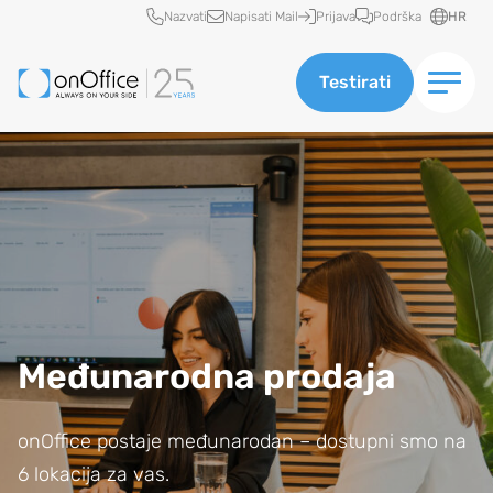
Brzi pristup
Nazvati
Napisati Mail
Prijava
Podrška
HR
Testirati
Međunarodna prodaja
onOffice postaje međunarodan – dostupni smo na
6 lokacija za vas.