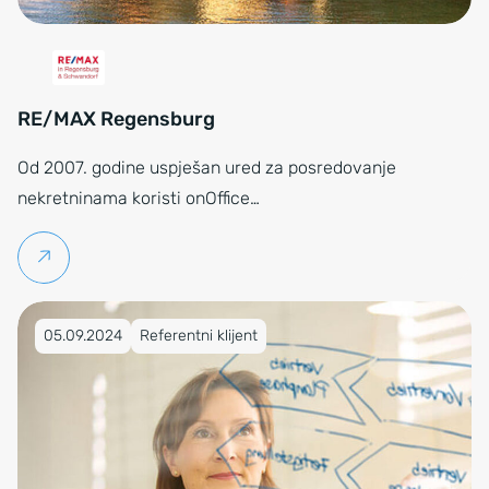
RE/MAX Regensburg
Od 2007. godine uspješan ured za posredovanje
nekretninama koristi onOffice…
Pročitaj više
Objavljeno na 05.09.2024
05.09.2024
Referentni klijent