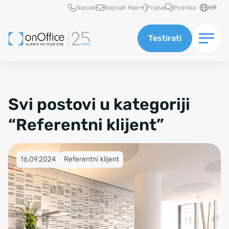
Brzi pristup
Nazvati
Napisati Mail
Prijava
Podrška
HR
Testirati
Svi postovi u kategoriji
“Referentni klijent”
Objavljeno na 16.09.2024
16.09.2024
Referentni klijent