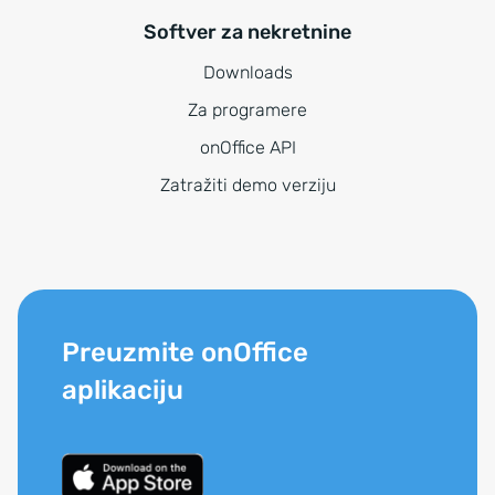
Softver za nekretnine
Downloads
Za programere
onOffice API
Zatražiti demo verziju
Preuzmite onOffice
aplikaciju