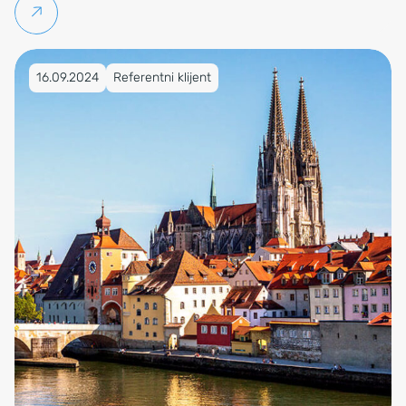
Pročitaj više
Objavljeno na 16.09.2024
16.09.2024
Referentni klijent