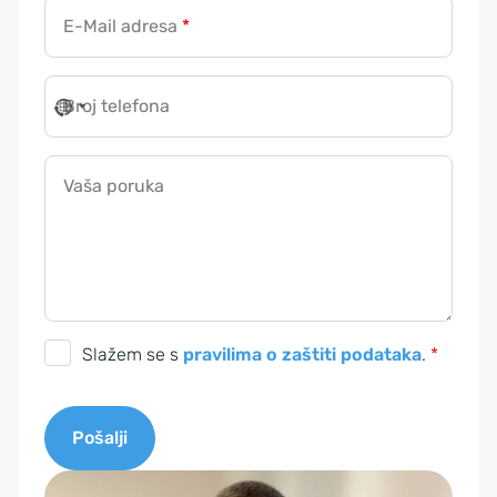
o
E-Mail adresa
*
j
Broj telefona
Vaša poruka
S
Slažem se s
pravilima o zaštiti podataka
.
*
u
g
Pošalji
l
a
A