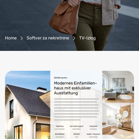
Breadcrumb-navigacija
Home
Softver za nekretnine
TV-Izlog