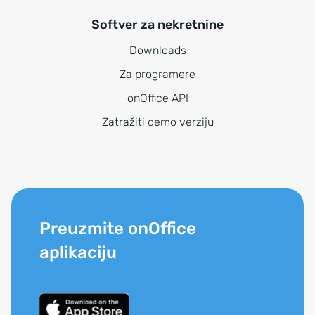
Softver za nekretnine
Downloads
Za programere
onOffice API
Zatražiti demo verziju
Preuzmite onOffice
aplikaciju