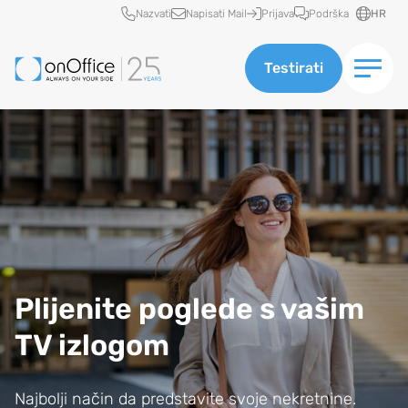
Brzi pristup
Nazvati
Napisati Mail
Prijava
Podrška
HR
Testirati
Plijenite poglede s vašim
TV izlogom
Najbolji način da predstavite svoje nekretnine.