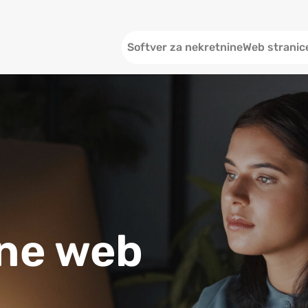
Header
Softver za nekretnine
Web stranic
ine web