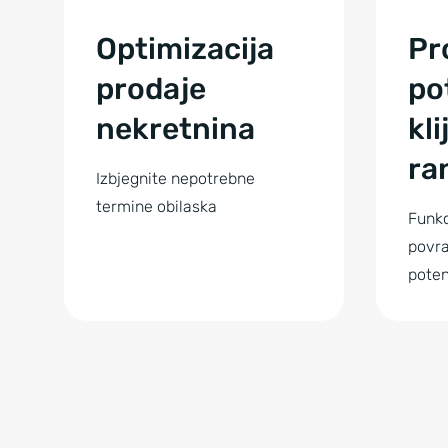
Optimizacija
Pr
prodaje
po
nekretnina
kl
ra
Izbjegnite nepotrebne
termine obilaska
Funkc
povra
poten