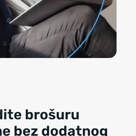
dite brošuru
ne bez dodatnog