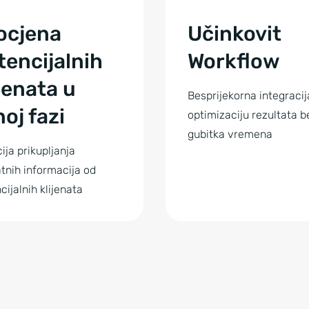
ocjena
Učinkovit
tencijalnih
Workflow
ijenata u
Besprijekorna integracij
noj fazi
optimizaciju rezultata b
gubitka vremena
ija prikupljanja
tnih informacija od
cijalnih klijenata