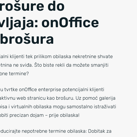
rošure do
vljaja: onOffice
brošura
alni klijenti tek prilikom obilaska nekretnine shvate
tnina ne sviđa. Što biste rekli da možete smanjiti
bne termine?
 tvrtke onOffice enterprise potencijalni klijenti
aktivnu web stranicu kao brošuru. Uz pomoć galerija
pisa i virtualnih obilaska mogu samostalno istraživati
obiti precizan dojam – prije obilaska!
educirajte nepotrebne termine obilaska: Dobitak za