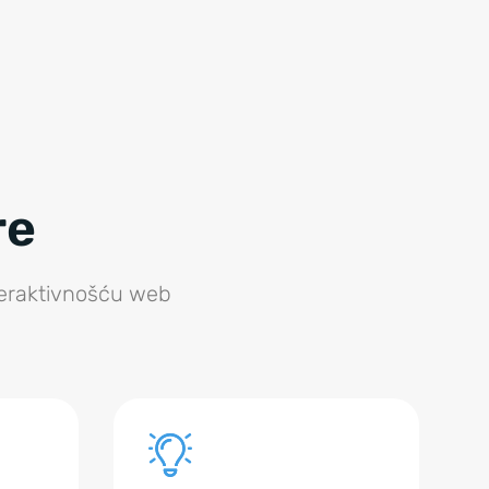
re
nteraktivnošću web