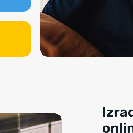
Izra
onli