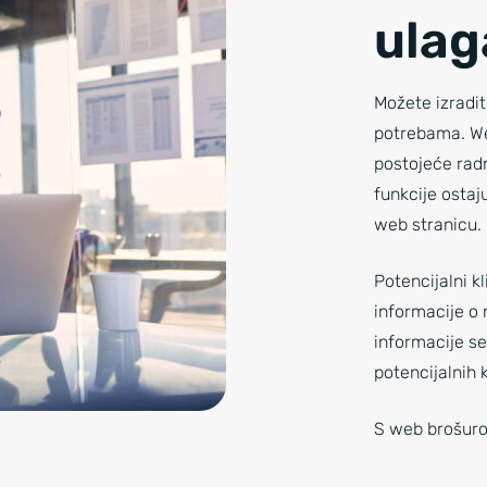
ulag
Možete izradit
potrebama. We
postojeće radn
funkcije osta
web stranicu.
Potencijalni k
informacije o 
informacije se
potencijalnih 
S web brošuro