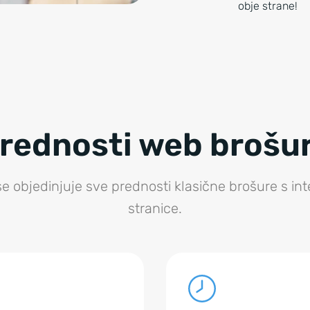
obje strane!
rednosti web brošu
se objedinjuje sve prednosti klasične brošure s i
stranice.