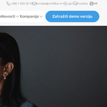
Brzi pristup
+385 1 355 00 10
kontakt@onOffice.hr
Login
Podrška
HR
e
Novosti
Kompanija
Zatražiti demo verziju
Status novosti
O nama
Recenzije