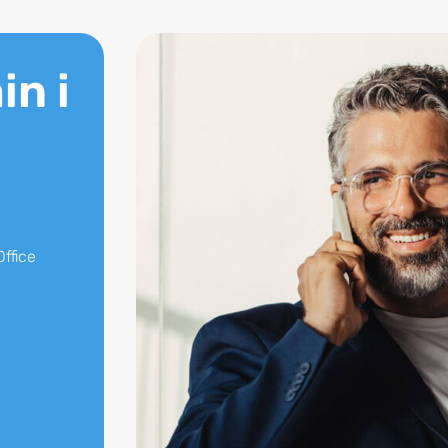
in i
ffice