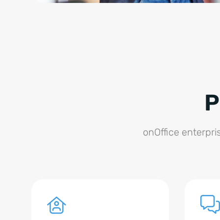
P
onOffice enterpri