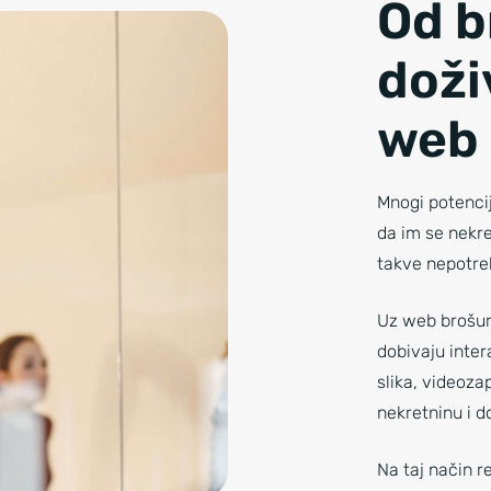
Od b
doži
web 
Mnogi potencij
da im se nekre
takve nepotre
Uz web brošuru
dobivaju inter
slika, videoza
nekretninu i d
Na taj način r