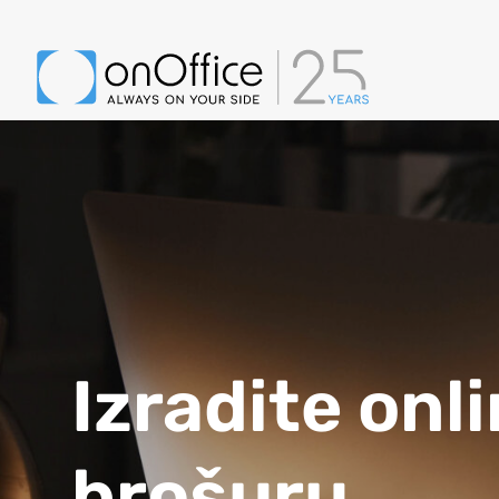
Izradite onl
brošuru