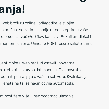
anja!
i web brošuru online i prilagodite je svojim
b brošura se zatim besprijekorno integrira u vaše
e procese: vaš Workflow kao i svi E-Mail predlošci i
ju nepromijenjene. Umjesto PDF brošure šaljete samo
lijent može u web brošuri ostaviti povratne
nekretnini ili izravno dati ponudu. Ove povratne
 odmah pohranjuju u vašem softveru. Kvalifikacija
klijenata na taj se način odvija automatski.
m postižete više – bez dodatnog ulaganja!