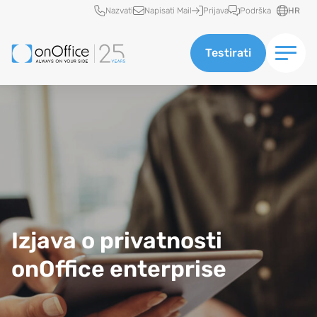
Brzi pristup
Nazvati
Napisati Mail
Prijava
Podrška
HR
Testirati
Zaštita podataka onOffice enterprise
Izjava o privatnosti
onOffice enterprise